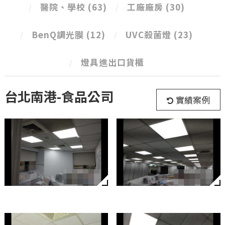
醫院、學校
(63)
工廠廠房
(30)
BenQ調光膜
(12)
UVC殺菌燈
(23)
燈具進出口貨櫃
台北南港-食品公司
實績案例