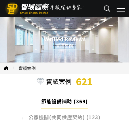
Verified Reviews
實績案例
實績案例
621
實績案例
節能設備補助
(369)
公家機關(共同供應契約)
(123)