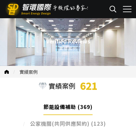
Verified Reviews
實績案例
實績案例
621
實績案例
節能設備補助
(369)
公家機關(共同供應契約)
(123)