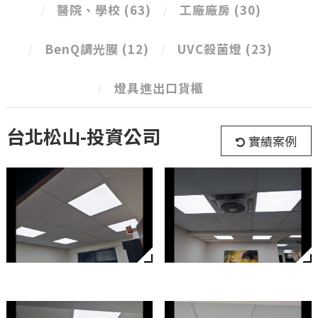
醫院、學校
(63)
工廠廠房
(30)
BenQ調光膜
(12)
UVC殺菌燈
(23)
燈具進出口貨櫃
台北松山-投資公司
實績案例