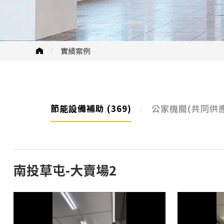
實績案例
節能設備補助
(369)
公家機關(共同供
南投草屯-大賣場2