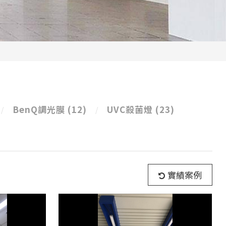
BenQ調光膜
(12)
UVC殺菌燈
(23)
實績案例