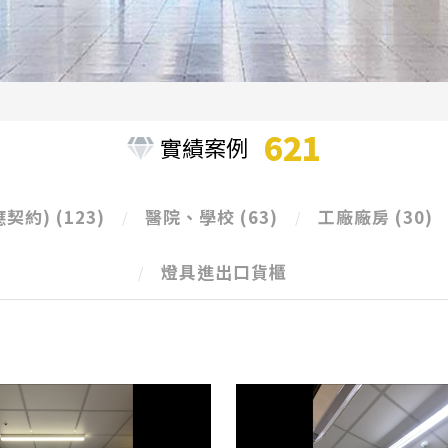
621
實績案例
應契約)
(123)
醫院、學校
(63)
工廠廠房
(30)
燈具進出口貨櫃