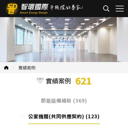
Verified Reviews
實績案例
實績案例
621
實績案例
節能設備補助
(369)
公家機關(共同供應契約)
(123)