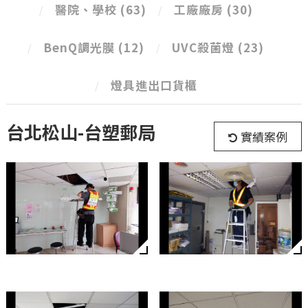
醫院、學校
(63)
工廠廠房
(30)
BenQ調光膜
(12)
UVC殺菌燈
(23)
燈具進出口貨櫃
台北松山-台塑郵局
實績案例