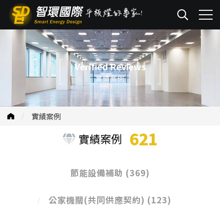
Verified Reviews
實績案例
實績案例
621
實績案例
節能設備補助
(369)
公家機關(共同供應契約)
(123)