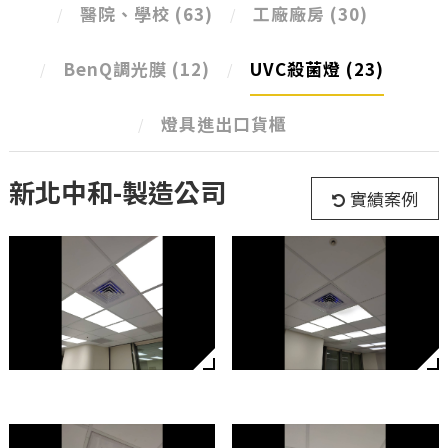
醫院、學校
(63)
工廠廠房
(30)
BenQ調光膜
(12)
UVC殺菌燈
(23)
燈具進出口貨櫃
新北中和-製造公司
實績案例