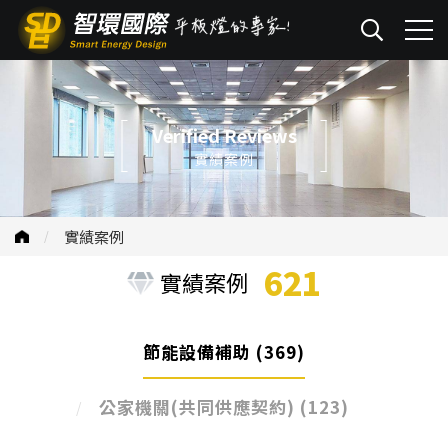
Verified Reviews
實績案例
實績案例
621
實績案例
節能設備補助
(369)
公家機關(共同供應契約)
(123)