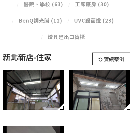
醫院、學校
(63)
工廠廠房
(30)
BenQ調光膜
(12)
UVC殺菌燈
(23)
燈具進出口貨櫃
新北新店-住家
實績案例