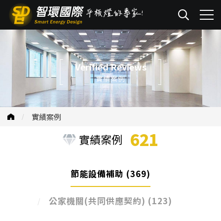
Verified Reviews
實績案例
實績案例
621
實績案例
節能設備補助
(369)
公家機關(共同供應契約)
(123)