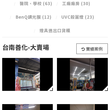
醫院、學校
(63)
工廠廠房
(30)
BenQ調光膜
(12)
UVC殺菌燈
(23)
燈具進出口貨櫃
台南善化-大賣場
實績案例