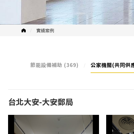
實績案例
節能設備補助
(369)
公家機關(共同供
台北大安-大安郵局