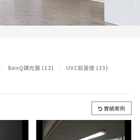
BenQ調光膜
(12)
UVC殺菌燈
(23)
實績案例