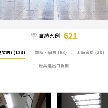
621
實績案例
應契約)
(123)
醫院、學校
(63)
工廠廠房
(30)
燈具進出口貨櫃