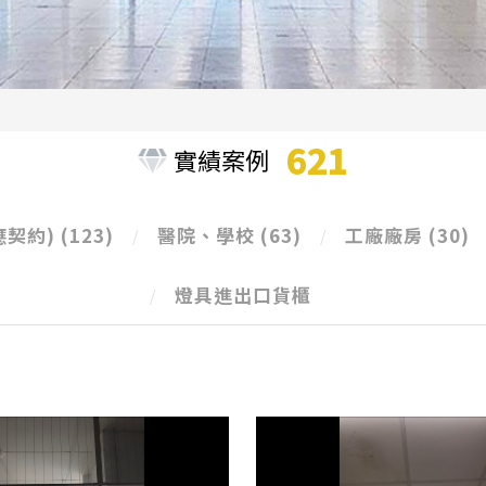
621
實績案例
應契約)
(123)
醫院、學校
(63)
工廠廠房
(30)
燈具進出口貨櫃