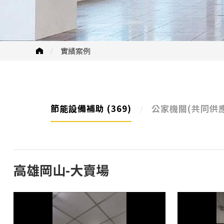
實績案例
節能設備補助
(369)
公家機關(共同供
高雄岡山-大賣場