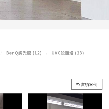
BenQ調光膜
(12)
UVC殺菌燈
(23)
實績案例