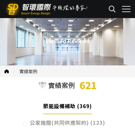
Verified Reviews
實績案例
實績案例
621
實績案例
節能設備補助
(369)
公家機關(共同供應契約)
(123)