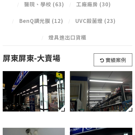
醫院、學校
(63)
工廠廠房
(30)
BenQ調光膜
(12)
UVC殺菌燈
(23)
燈具進出口貨櫃
屏東屏東-大賣場
實績案例