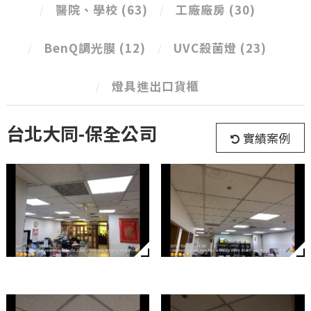
醫院、學校
(63)
工廠廠房
(30)
BenQ調光膜
(12)
UVC殺菌燈
(23)
燈具進出口貨櫃
台北大同-保全公司
實績案例