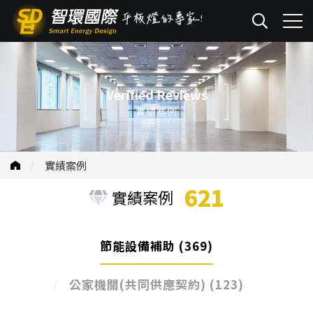
Verified Reviews
實績案例
實績案例
621
實績案例
節能設備補助
(369)
公家機關(共同供應契約)
(123)