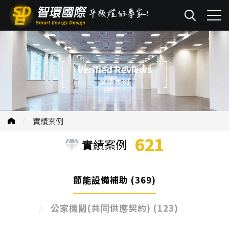
Verified Reviews
實績案例
實績案例
621
實績案例
節能設備補助
(369)
公家機關(共同供應契約)
(123)