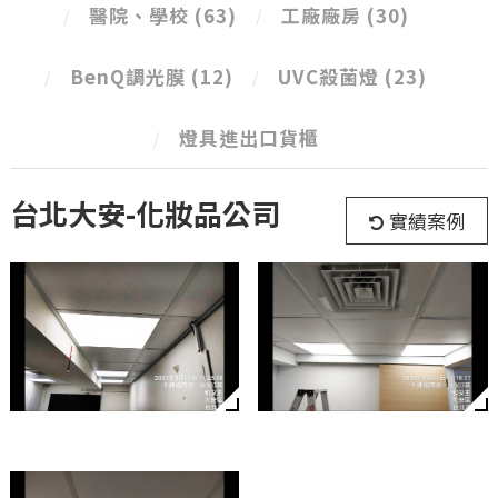
醫院、學校
(63)
工廠廠房
(30)
BenQ調光膜
(12)
UVC殺菌燈
(23)
燈具進出口貨櫃
台北大安-化妝品公司
實績案例