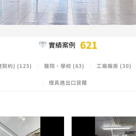
621
實績案例
應契約)
(123)
醫院、學校
(63)
工廠廠房
(30)
燈具進出口貨櫃