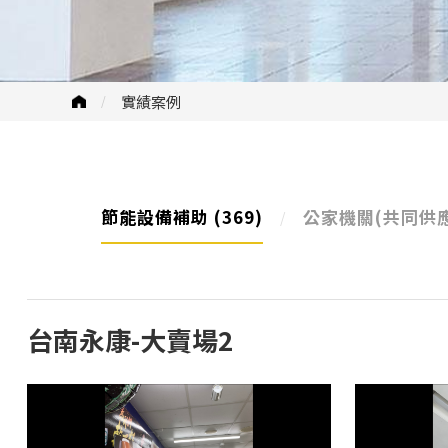
實績案例
節能設備補助
(369)
公家機關(共同供
台南永康-大賣場2