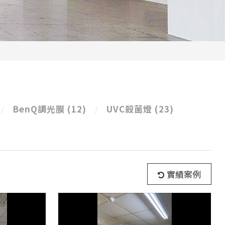
BenQ調光膜
(12)
UVC殺菌燈
(23)
實績案例