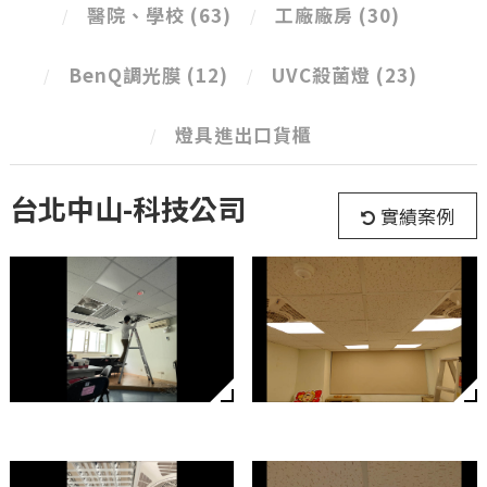
醫院、學校
(63)
工廠廠房
(30)
BenQ調光膜
(12)
UVC殺菌燈
(23)
燈具進出口貨櫃
台北中山-科技公司
實績案例