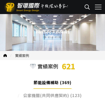
Verified Reviews
實績案例
實績案例
621
實績案例
節能設備補助
(369)
公家機關(共同供應契約)
(123)