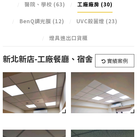
醫院、學校
(63)
工廠廠房
(30)
BenQ調光膜
(12)
UVC殺菌燈
(23)
燈具進出口貨櫃
新北新店-工廠餐廳、宿舍
實績案例