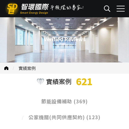
Verified Reviews
實績案例
實績案例
621
實績案例
節能設備補助
(369)
公家機關(共同供應契約)
(123)