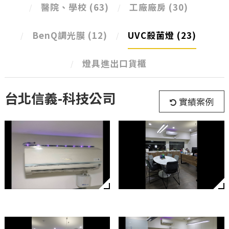
醫院、學校
(63)
工廠廠房
(30)
BenQ調光膜
(12)
UVC殺菌燈
(23)
燈具進出口貨櫃
台北信義-科技公司
實績案例