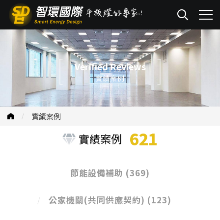
Verified Reviews
實績案例
實績案例
621
實績案例
節能設備補助
(369)
公家機關(共同供應契約)
(123)