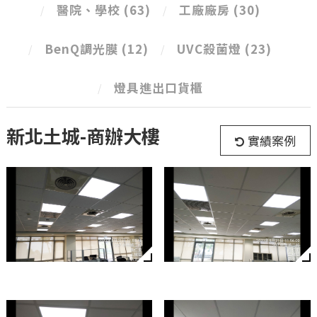
醫院、學校
(63)
工廠廠房
(30)
BenQ調光膜
(12)
UVC殺菌燈
(23)
燈具進出口貨櫃
新北土城-商辦大樓
實績案例