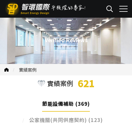
Verified Reviews
實績案例
實績案例
621
實績案例
節能設備補助
(369)
公家機關(共同供應契約)
(123)