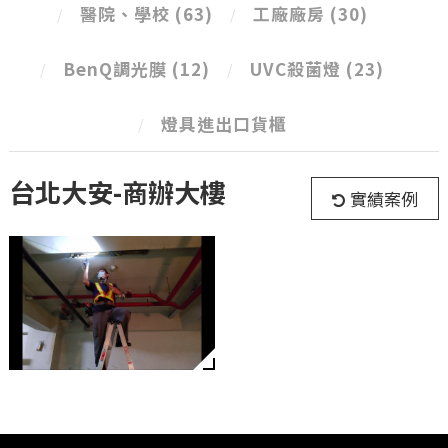
醫院、學校
(63)
工廠廠房
(30)
BenQ調光膜
(12)
UVC殺菌燈
(23)
燈具進出口貨櫃
台北大安-商辦大樓
實績案例