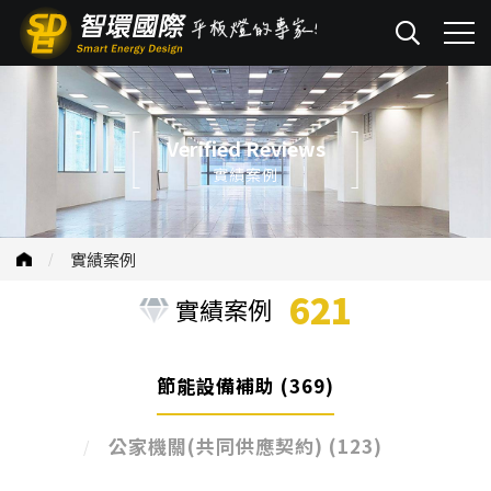
Verified Reviews
實績案例
實績案例
621
實績案例
節能設備補助
(369)
公家機關(共同供應契約)
(123)