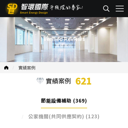
Verified Reviews
實績案例
實績案例
621
實績案例
節能設備補助
(369)
公家機關(共同供應契約)
(123)