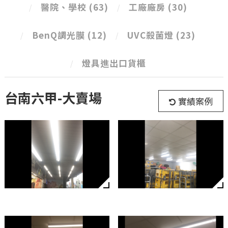
醫院、學校
(63)
工廠廠房
(30)
BenQ調光膜
(12)
UVC殺菌燈
(23)
燈具進出口貨櫃
台南六甲-大賣場
實績案例