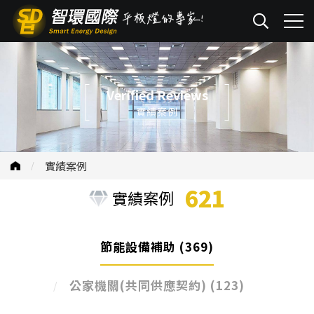
Verified Reviews
實績案例
實績案例
621
實績案例
節能設備補助
(369)
公家機關(共同供應契約)
(123)