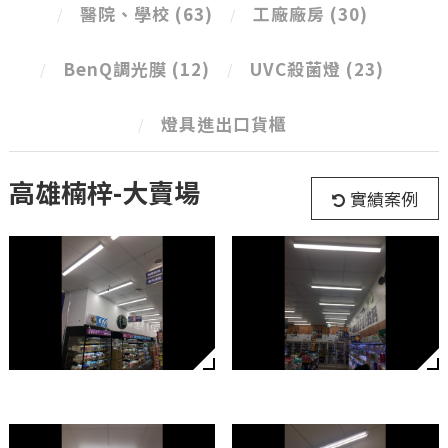
醫院、學校
(63)
工廠廠房
(30)
BenQ調光膜
(12)
UVC殺菌燈
(23)
燈具進出口貨櫃
高雄楠梓-大賣場
實績案例