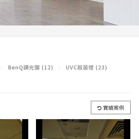
BenQ調光膜
(12)
UVC殺菌燈
(23)
實績案例