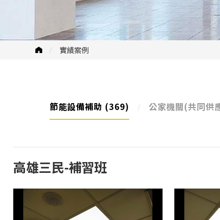
實績案例
節能設備補助
(369)
公家機關(共同供
高雄三民-補習班