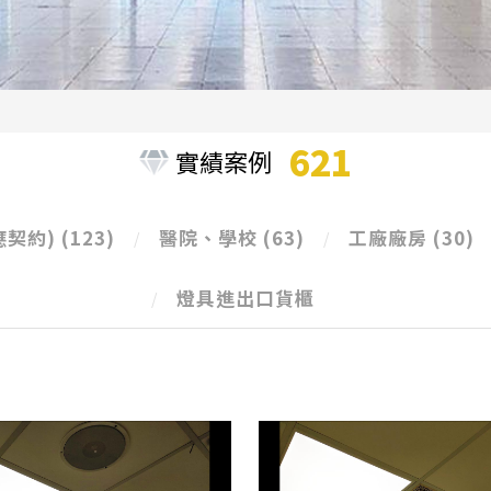
621
實績案例
應契約)
(123)
醫院、學校
(63)
工廠廠房
(30)
燈具進出口貨櫃