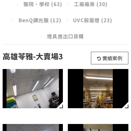
醫院、學校
(63)
工廠廠房
(30)
BenQ調光膜
(12)
UVC殺菌燈
(23)
燈具進出口貨櫃
高雄苓雅-大賣場3
實績案例