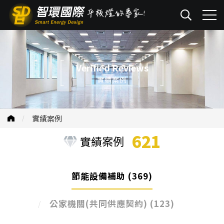
Verified Reviews
實績案例
實績案例
621
實績案例
節能設備補助
(369)
公家機關(共同供應契約)
(123)