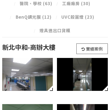
醫院、學校
(63)
工廠廠房
(30)
BenQ調光膜
(12)
UVC殺菌燈
(23)
燈具進出口貨櫃
新北中和-商辦大樓
實績案例