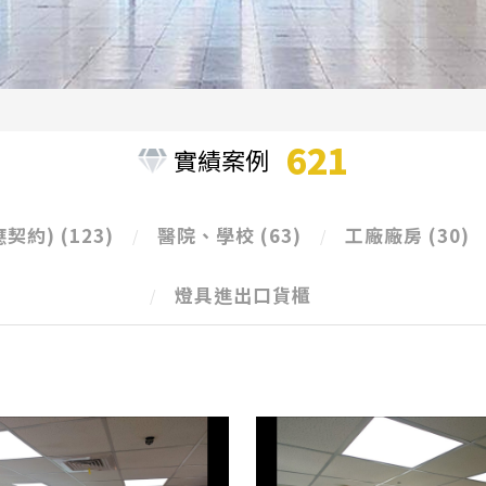
621
實績案例
應契約)
(123)
醫院、學校
(63)
工廠廠房
(30)
燈具進出口貨櫃