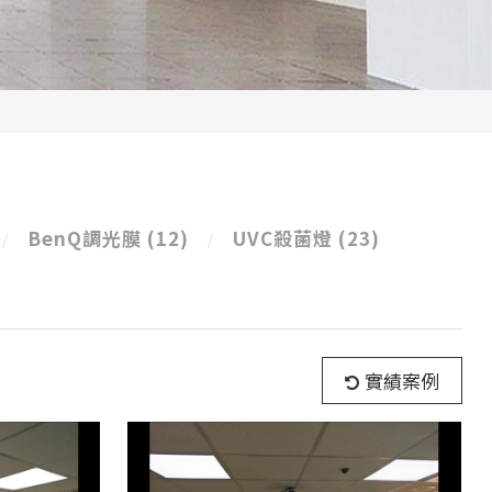
BenQ調光膜
(12)
UVC殺菌燈
(23)
實績案例