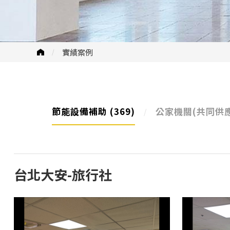
實績案例
節能設備補助
(369)
公家機關(共同供
台北大安-旅行社