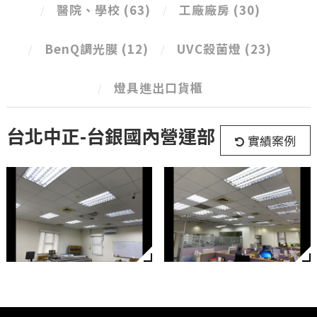
醫院、學校
(63)
工廠廠房
(30)
BenQ調光膜
(12)
UVC殺菌燈
(23)
燈具進出口貨櫃
台北中正-台銀國內營運部
實績案例