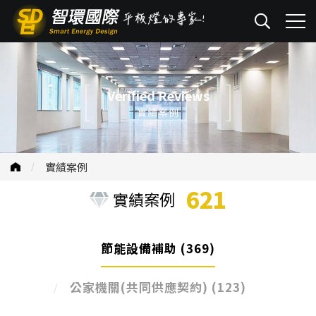
Verified Reviews
實績案例
實績案例
621
實績案例
節能設備補助
(369)
公家機關(共同供應契約)
(123)