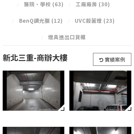
醫院、學校
(63)
工廠廠房
(30)
BenQ調光膜
(12)
UVC殺菌燈
(23)
燈具進出口貨櫃
新北三重-商辦大樓
實績案例