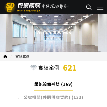
Verified Reviews
實績案例
實績案例
621
實績案例
節能設備補助
(369)
公家機關(共同供應契約)
(123)