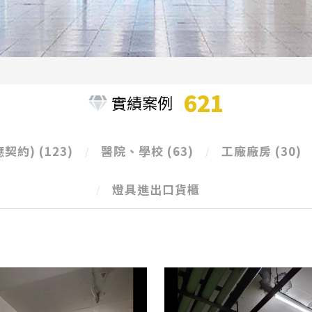
621
實績案例
應契約)
(123)
醫院、學校
(63)
工廠廠房
(30)
燈具進出口貨櫃