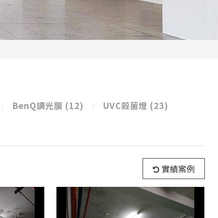
BenQ調光膜
(12)
UVC殺菌燈
(23)
實績案例