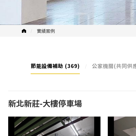
實績案例
節能設備補助
(369)
公家機關(共同供
新北新莊-大樓停車場