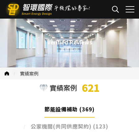
Verified Reviews
實績案例
實績案例
621
實績案例
節能設備補助
(369)
公家機關(共同供應契約)
(123)