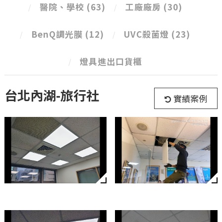
醫院、學校
(63)
工廠廠房
(30)
BenQ調光膜
(12)
UVC殺菌燈
(23)
燈具進出口貨櫃
台北內湖-旅行社
實績案例