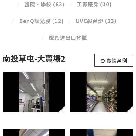
醫院、學校
(63)
工廠廠房
(30)
BenQ調光膜
(12)
UVC殺菌燈
(23)
燈具進出口貨櫃
南投草屯-大賣場2
實績案例