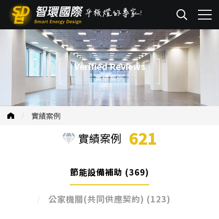
Verified Reviews
實績案例
實績案例
621
實績案例
節能設備補助
(369)
公家機關(共同供應契約)
(123)