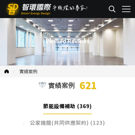
Verified Reviews
實績案例
實績案例
621
實績案例
節能設備補助
(369)
公家機關(共同供應契約)
(123)