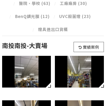
醫院、學校
(63)
工廠廠房
(30)
BenQ調光膜
(12)
UVC殺菌燈
(23)
燈具進出口貨櫃
南投南投-大賣場
實績案例