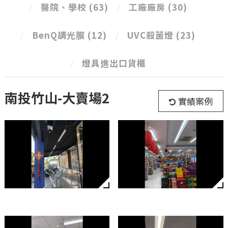
醫院、學校
(63)
工廠廠房
(30)
BenQ調光膜
(12)
UVC殺菌燈
(23)
燈具進出口貨櫃
南投竹山-大賣場2
實績案例