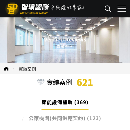
Verified Reviews
實績案例
實績案例
621
實績案例
節能設備補助
(369)
公家機關(共同供應契約)
(123)