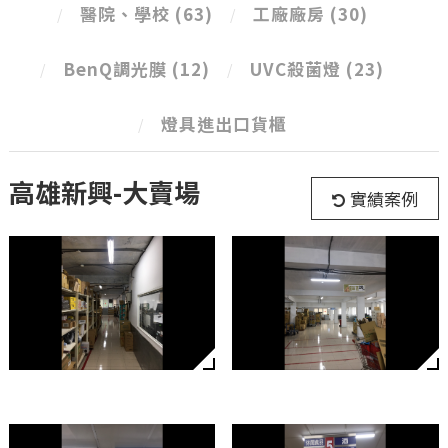
醫院、學校
(63)
工廠廠房
(30)
BenQ調光膜
(12)
UVC殺菌燈
(23)
燈具進出口貨櫃
高雄新興-大賣場
實績案例