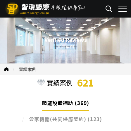
Verified Reviews
實績案例
實績案例
621
實績案例
節能設備補助
(369)
公家機關(共同供應契約)
(123)