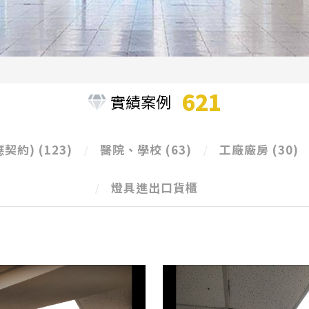
621
實績案例
應契約)
(123)
醫院、學校
(63)
工廠廠房
(30)
燈具進出口貨櫃