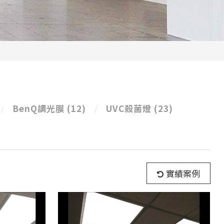
BenQ調光膜
(12)
UVC殺菌燈
(23)
實績案例