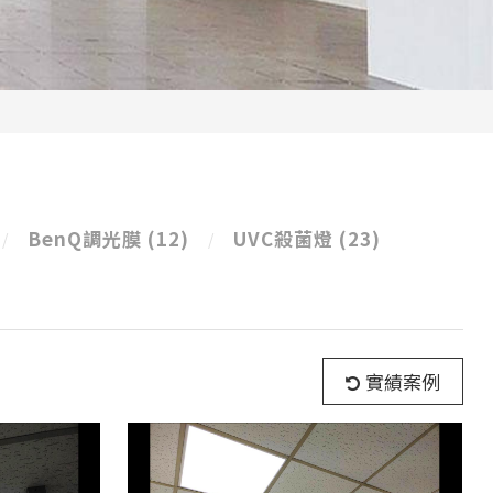
BenQ調光膜
(12)
UVC殺菌燈
(23)
實績案例