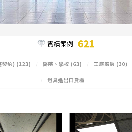
621
實績案例
應契約)
(123)
醫院、學校
(63)
工廠廠房
(30)
燈具進出口貨櫃