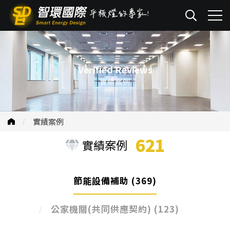
Verified Reviews
實績案例
實績案例
621
實績案例
節能設備補助
(369)
公家機關(共同供應契約)
(123)