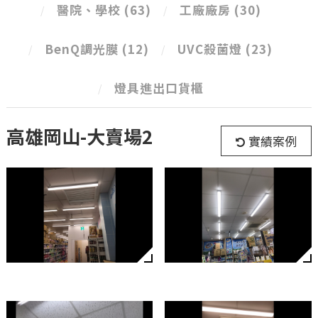
醫院、學校
(63)
工廠廠房
(30)
BenQ調光膜
(12)
UVC殺菌燈
(23)
燈具進出口貨櫃
高雄岡山-大賣場2
實績案例