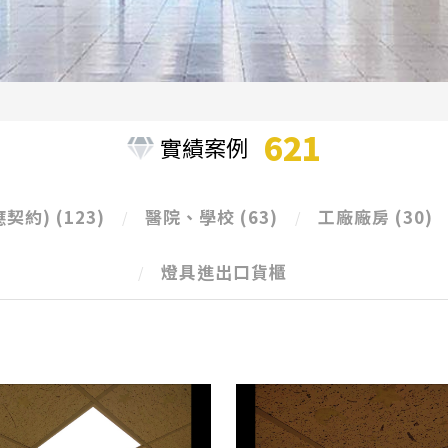
621
實績案例
應契約)
(123)
醫院、學校
(63)
工廠廠房
(30)
燈具進出口貨櫃