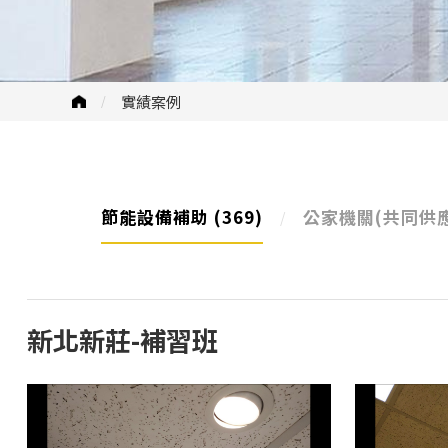
實績案例
節能設備補助
(369)
公家機關(共同供
新北新莊-補習班