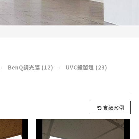
BenQ調光膜
(12)
UVC殺菌燈
(23)
實績案例