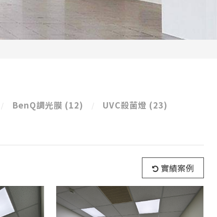
BenQ調光膜
(12)
UVC殺菌燈
(23)
實績案例