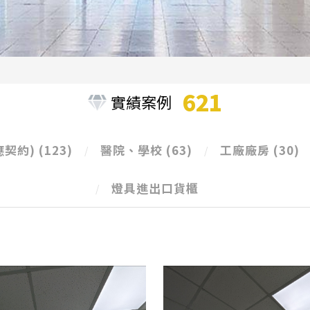
621
實績案例
應契約)
(123)
醫院、學校
(63)
工廠廠房
(30)
燈具進出口貨櫃