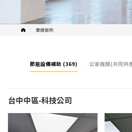
實績案例
節能設備補助
(369)
公家機關(共同供
台中中區-科技公司