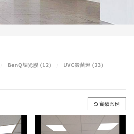
BenQ調光膜
(12)
UVC殺菌燈
(23)
實績案例