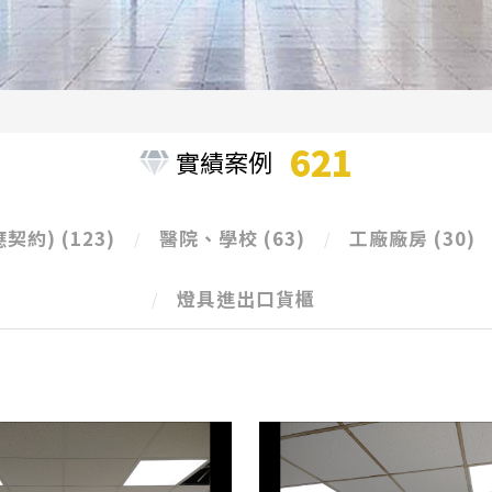
621
實績案例
應契約)
(123)
醫院、學校
(63)
工廠廠房
(30)
燈具進出口貨櫃