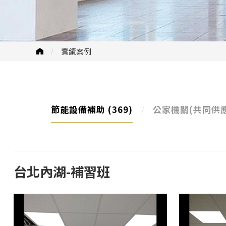
實績案例
節能設備補助
(369)
公家機關(共同供
台北內湖-補習班