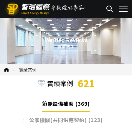
Verified Reviews
實績案例
實績案例
621
實績案例
節能設備補助
(369)
公家機關(共同供應契約)
(123)