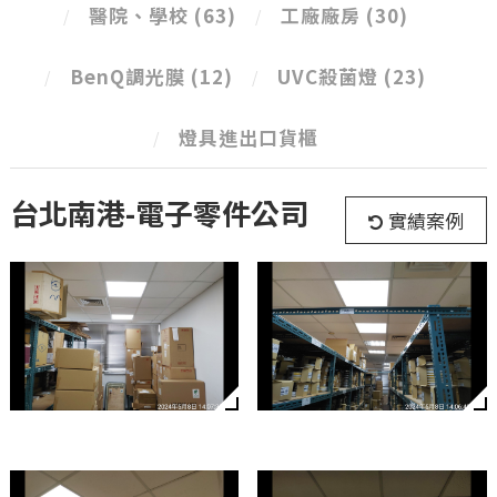
醫院、學校
(63)
工廠廠房
(30)
BenQ調光膜
(12)
UVC殺菌燈
(23)
燈具進出口貨櫃
台北南港-電子零件公司
實績案例