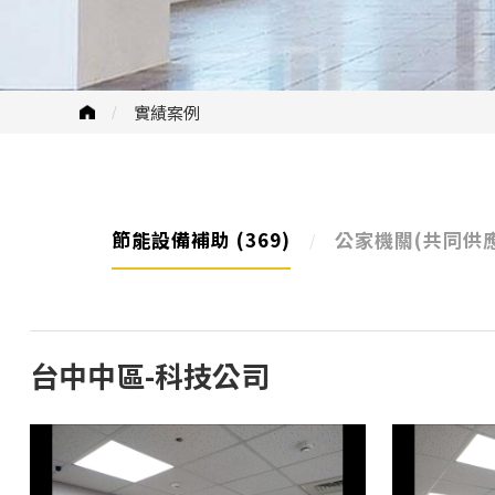
實績案例
節能設備補助
(369)
公家機關(共同供
台中中區-科技公司