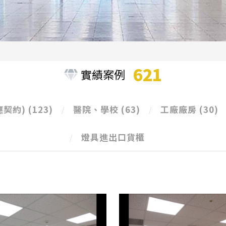
621
實績案例
應契約)
(123)
醫院、學校
(63)
工廠廠房
(30)
燈具進出口貨櫃