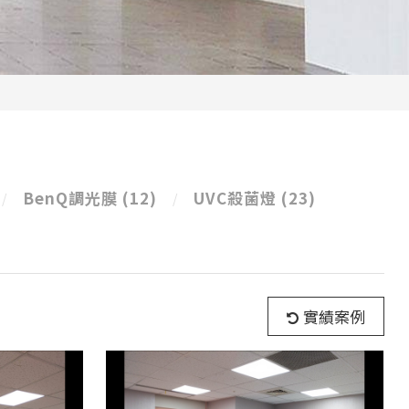
BenQ調光膜
(12)
UVC殺菌燈
(23)
實績案例